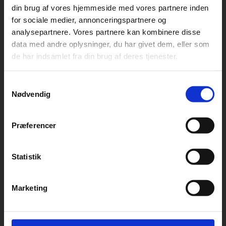
din brug af vores hjemmeside med vores partnere inden
for sociale medier, annonceringspartnere og
...Velkommen til JustHealth
analysepartnere. Vores partnere kan kombinere disse
Tværfaglig
data med andre oplysninger, du har givet dem, eller som
de har indsamlet fra din brug af deres tjenester.
behandling i
Samtykkevalg
Nødvendig
Højbjerg
Præferencer
Book en tid
Kontakt os
Statistik
Marketing