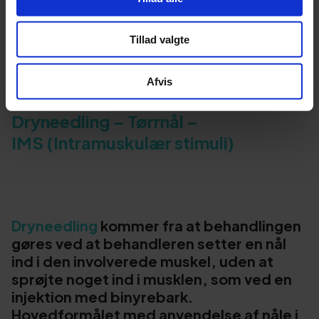
Tillad valgte
Afvis
Dryneedling – Tørrnål –
IMS (Intramuskulær stimuli)
Dryneedling
kommer fra at behandlingen
gøres ved at behandleren setter en nål
ind i den involverede muskel, uden at
sprøjte noget ind i musklen, som ved en
injektion med binyrebark.
Hovedformålet med anvendelse af nåle i