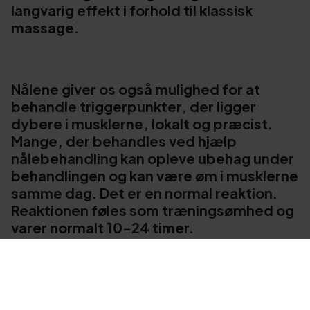
langvarig effekt i forhold til klassisk
massage.
Nålene giver os også mulighed for at
behandle triggerpunkter, der ligger
dybere i musklerne, lokalt og præcist.
Mange, der behandles ved hjælp
nålebehandling kan opleve ubehag under
behandlingen og kan være øm i musklerne
samme dag. Det er en normal reaktion.
Reaktionen føles som træningsømhed og
varer normalt 10-24 timer.
BOOK DIN TID HOS EN KIROPRAKTOR FOR
DRYNEEDLING HER!