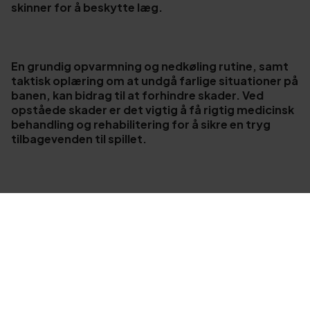
skinner for å beskytte læg.
En grundig opvarmning og nedkøling rutine, samt
taktisk oplæring om at undgå farlige situationer på
banen, kan bidrag til at forhindre skader. Ved
opståede skader er det vigtig å få rigtig medicinsk
behandling og rehabilitering for å sikre en tryg
tilbagevenden til spillet.
Just
Health
er anerkendt som specialister inden for
behandling og diagnostik af sportsskader. Vores
dygtige og erfarne team af kiropraktorer,
fysioterapeuter og massører har ekspertise i at
diagnosticere og behandle en bred vifte af skader,
der opstår under sportsaktiviteter. Klinikken
tilbyder skræddersyede behandlingsplaner, der
hjælper atleter med at komme tilbage i form, og på