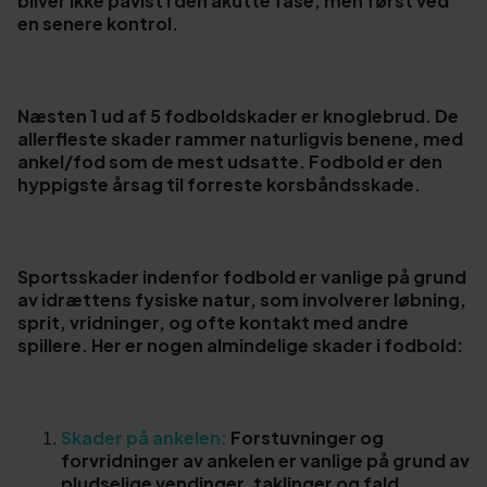
bliver ikke påvist i den akutte fase, men først ved
en senere kontrol.
Næsten 1 ud af 5 fodboldskader er knoglebrud. De
allerfleste skader rammer naturligvis benene, med
ankel/fod som de mest udsatte. Fodbold er den
hyppigste årsag til forreste korsbåndsskade.
Sportsskader indenfor fodbold er vanlige på grund
av idrættens fysiske natur, som involverer løbning,
sprit, vridninger, og ofte kontakt med andre
spillere. Her er nogen almindelige skader i fodbold:
Skader på ankelen:
Forstuvninger og
forvridninger av ankelen er vanlige på grund av
pludselige vendinger, taklinger og fald.