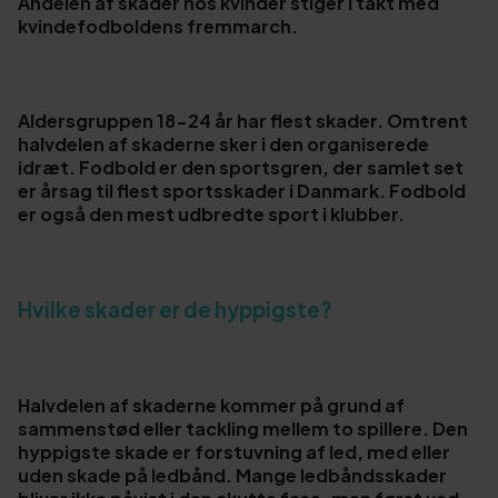
Andelen af skader hos kvinder stiger i takt med
kvindefodboldens fremmarch.
Aldersgruppen 18-24 år har flest skader. Omtrent
halvdelen af skaderne sker i den organiserede
idræt. Fodbold er den sportsgren, der samlet set
er årsag til flest sportsskader i Danmark. Fodbold
er også den mest udbredte sport i klubber.
Hvilke skader er de hyppigste?
Halvdelen af skaderne kommer på grund af
sammenstød eller tackling mellem to spillere. Den
hyppigste skade er forstuvning af led, med eller
uden skade på ledbånd. Mange ledbåndsskader