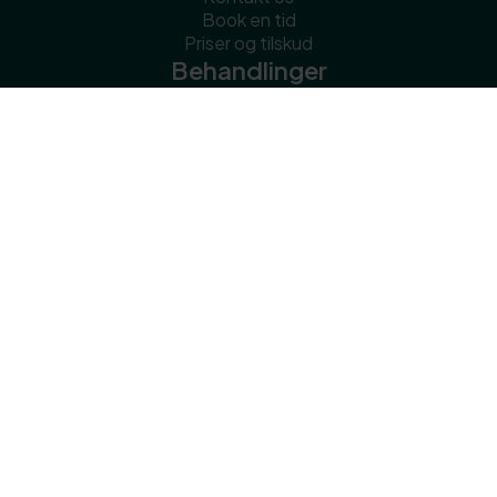
Book en tid
Priser og tilskud
Behandlinger
Forårsskader &
comeback-skader
Vintersmerter
Dryfloating
Zoneterapi
Personling træning og
genoptræning
Mor & Barn
Senior træning
Se alle
Diagnoser
Bækken, hofte & lyske
Andre diagnoser
Svimmelhed
Skuldersmerter
Nakkesmerter