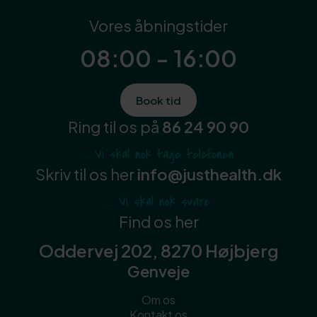
Vores åbningstider
08:00 - 16:00
Book tid
Ring til os på
86 24 90 90
... Vi skal nok tage telefonen
Skriv til os her
info@justhealth.dk
... Vi skal nok svare
Find os her
Oddervej 202, 8270 Højbjerg
Genveje
Om os
Kontakt os