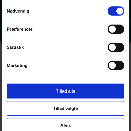
Samtykkevalg
Nødvendig
Præferencer
Statistik
Marketing
Tillad alle
Tillad valgte
... Check vores samarbejdspartnere
Afvis