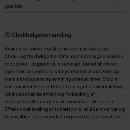
gravide
Chokbølgebehandling
Avanceret teknologi til sene- og muskelskader.
Chok- og trykbølgerne stimulerer kort sagt en række
processer i kroppen via en energitilførsel til vævet,
og virker derved som katalysator for at aktivere og
fremme kroppens egne helingsmekanismer. Studier
har dokumenteret effekter som øget blodcirkulation,
lokalbedøvende effekt og forbedring af
stofskiftecellernes kemiske processer i kroppen.
Effektiv behandling af fx hælspore, skuldersmerter og
tennisalbue – uden medicin og med hurtige resultater.