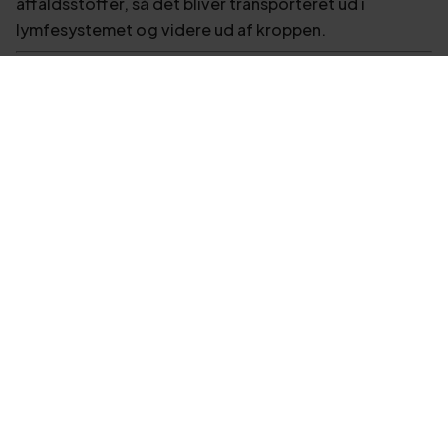
affaldsstoffer, så det bliver transporteret ud i
lymfesystemet og videre ud af kroppen.
Genoptræning
Tilbage til hverdagen – stærkere end før.
Vi tilbyder målrettet genoptræning efter operation,
skade eller længere tids inaktivitet – med fokus på
funktion og tryg progression.
Personlig træning
Målrettet og professionel træningsvejledning.
Personlig træning med sundhedsfaglig baggrund – vi