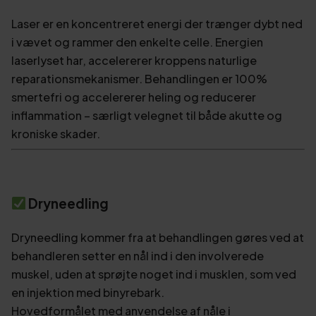
Laser er en koncentreret energi der trænger dybt ned
i vævet og rammer den enkelte celle. Energien
laserlyset har, accelererer kroppens naturlige
reparationsmekanismer. Behandlingen er 100%
smertefri og accelererer heling og reducerer
inflammation – særligt velegnet til både akutte og
kroniske skader.
Dryneedling
Dryneedling kommer fra at behandlingen gøres ved at
behandleren setter en nål ind i den involverede
muskel, uden at sprøjte noget ind i musklen, som ved
en injektion med binyrebark.
Hovedformålet med anvendelse af nåle i