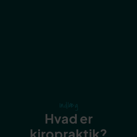
Indlæg
Hvad er
kiropraktik?