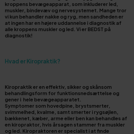
kroppens bevægeapparat, som inkluderer led,
muskler, bindevæv og nervesystemet. Mange tror
vi kun behandler nakke og ryg, men sandheden er
at ingen har en højere uddannelse i diagnostik af
alle kroppens muskler og led. Vi er BEDST på
diagnostik!
Hvad er Kiropraktik?
Kiropraktik er en effektiv, sikker og skånsom
behandlingsform for funktionsnedsættelse og
gener i hele bevægeapparatet.
Symptomer som hovedpine, brystsmerter,
svimmelhed, kvalme, samt smerter i rygsøjlen,
bækkenet, kæber, arme eller ben kan behandles af
en kiropraktor, hvis årsagen stammer fra muskler
og led. Kiropraktoren er specialist i at finde