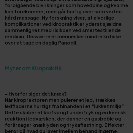
forbigående bivirkninger som hovedpine og kvalme
kan forekomme, men går hurtig over som ved en
hård massage. Ny forskning viser, at alvorlige
komplikationer ved kiropraktik er yderst sjældne
sammenlignet med risikoen ved smertestillende
medicin. Desværre er mennesker mindre kritiske
over at tage en daglig Panodil.
Myter om Kiropraktik
– Hvorfor siger det knæk?
Når kiropraktoren manipulerer et led, trækkes
ledfladerne hurtigt fra hinanden i et “lukket miljø”
Dette skaber et kortvarigt undertryk og en kemisk
reaktion i ledvæsken, der danner en gasboble og
forårsager knæklyden og trykaflastning. Effekter
beror på hvad du laver imellem behandlingerne.