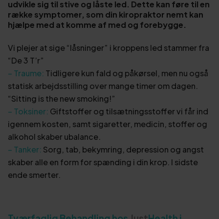
udvikle sig til stive og låste led. Dette kan føre til en
række symptomer, som din kiropraktor nemt kan
hjælpe med at komme af med og forebygge.
Vi plejer at sige “låsninger” i kroppens led stammer fra
“De 3 T’r”
– Traume:
Tidligere kun fald og påkørsel, men nu også
statisk arbejdsstilling over mange timer om dagen.
“Sitting is the new smoking!”
– Toksiner:
Giftstoffer og tilsætningsstoffer vi får ind
igennem kosten, samt sigaretter, medicin, stoffer og
alkohol skaber ubalance.
– Tanker:
Sorg, tab, bekymring, depression og angst
skaber alle en form for spænding i din krop. I sidste
ende smerter.
Tværfaglig Behandling hos
Just
Health i