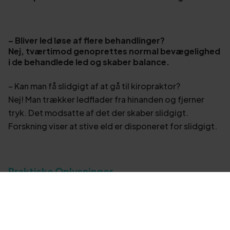
– Bliver led løse af flere behandlinger?
Nej, tværtimod genoprettes normal bevægelighed
i de behandlede led og skaber balance.
– Kan man få slidgigt af at gå til kiropraktor?
Nej! Man trækker ledflader fra hinanden og fjerner
tryk. Det modsatte af det der skaber slidgigt.
Forskning viser at stive eld er disponeret for slidgigt.
Praktiske Oplysninger
– Hvor lang tid tager det at få det bedre?
Dette afhænger af flere faktorer som diagnose,