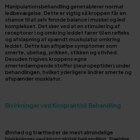
Manipulationsbehandling genetablerer normal
ledbevægelse. Dette er vigtig så kroppen får en
chance til at selv fimnde balance i muskel og led
komplekset. Det sker ved at en stimulering af
receptorer i og omkring leddet fører til en refleks
og afslapning af spændt muskulatur omkring
leddet. Dette kan afhjælpe symptomer som
smerte, ubehag, prikken, stikken og stivhed.
Desuden frigives kroppens egne
smertedæmpende stoffer (neuropeptider) under
behandlingen, hvilket yderligere lindrer smerte og
afspænder musklatur.
Bivirkninger ved Kiropraktisk Behandling
Ømhed og træthed er de mest almindelige
bivirkninger ved kiropraktisk behandling. Sjældne,